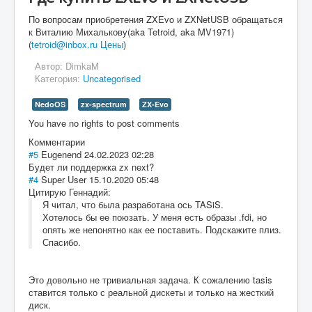
По вопросам приобретения ZXEvo и ZXNetUSB обращаться
к Виталию Михалькову(aka Tetroid, aka MV1971)
(
tetroid@inbox.ru
Цены
)
Автор:
DimkaM
Категория:
Uncategorised
NedoOS
zx-spectrum
ZX-Evo
You have no rights to post comments
Комментарии
#5
Eugenend
24.02.2023 02:28
Будет ли поддержка zx next?
#4
Super User
15.10.2020 05:48
Цитирую Геннадий:
Я читал, что была разработана ось TASiS.
Хотелось бы ее поюзать. У меня есть образы .fdi, но
опять же непонятно как ее поставить. Подскажите плиз.
Спасибо.
Это довольно не тривиальная задача. К сожалению tasis
ставится только с реальной дискеты и только на жесткий
диск.