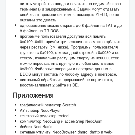
читать устройства ввода и печатать на видимый экран
терминала) и замороженными. Задачи могут отдавать
свой квант времени системе с помощью YIELD, но не
обязаны это делать.
одновременно можно открыть до 8 файлов на FAT и до
8 файлов на TR-DOS.
программе пользователя доступна вся память
0x0100..0xffff, причём три верхних окна можно щёлкать
через рестарты (см. ниже). Программы пользователя
грузятся с 0x0100, с командной строкой в 0x0080 и со
стеком, изначально растущим сверху из 0x0000, стек
можно переставлять вручную в любое место выше
0x3b00. Файловые операции и передача данных в
BDOS могут вестись по любому адресу в userspace.
системный обработчик прерываний не портит стек,
восстанавливает 2 байта из DE.
Приложения
графический редактор Scratch
AY плейер NedoPlayer
текстовый редактор texted
компилятор NedoLang и ассемблер NedoAsm
бейсик NedoBasic
сетевые утилиты NedoBrowser, dmirc, dmftp и web-