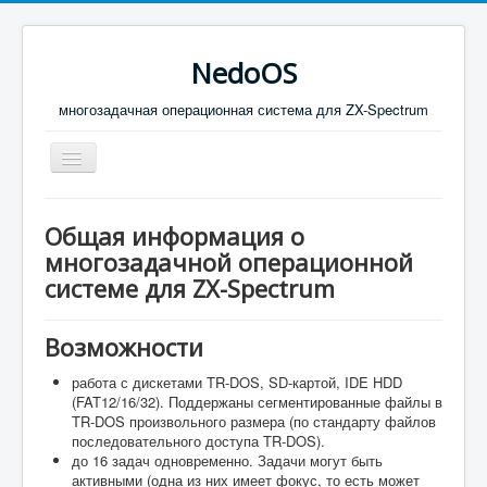
NedoOS
многозадачная операционная система для ZX-Spectrum
Включить/
выключить
навигацию
МАТЕРИАЛЫ
Общая информация о
ПУБЛИКАЦИИ В СЕТИ
многозадачной операционной
системе для ZX-Spectrum
СКАЧАТЬ
КОНТАКТЫ
Возможности
Конкурс Твоя Игра 6
работа с дискетами TR-DOS, SD-картой, IDE HDD
(FAT12/16/32). Поддержаны сегментированные файлы в
тест
TR-DOS произвольного размера (по стандарту файлов
последовательного доступа TR-DOS).
до 16 задач одновременно. Задачи могут быть
активными (одна из них имеет фокус, то есть может