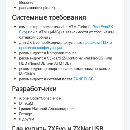
fileserver
распаковщик pkunzip
Системные требования
компьютер, совместимый с ATM Turbo 2,
PentEvo(ZX-
Evo)
или с ATM3 (4МБ) (в зависимости от того, каким
батником собрать)
для ZX-Evo необходимы актульные
прошивка ПЗУ
и
прошивка конфигурации
рекомендуется Kempston mouse
рекомендуется SD-card (Z-Controller или NeoGS) или
HDD (NemoIDE или ATM IDE)
рекомендуются энергонезависимые часы по схеме
Mr.Gluk'а
рекомендуется сетевая плата
ZXNETUSB
Разработчики
Alone Coder/Conscience
DimkaM
Гривин Николай Александрович
Demige
и другие
Где купить ZXEvo и ZXNetUSB