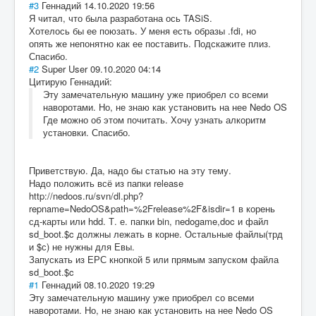
#3
Геннадий
14.10.2020 19:56
Я читал, что была разработана ось TASiS.
Хотелось бы ее поюзать. У меня есть образы .fdi, но
опять же непонятно как ее поставить. Подскажите плиз.
Спасибо.
#2
Super User
09.10.2020 04:14
Цитирую Геннадий:
Эту замечательную машину уже приобрел со всеми
наворотами. Но, не знаю как установить на нее Nedo OS
Где можно об этом почитать. Хочу узнать алкоритм
установки. Спасибо.
Приветствую. Да, надо бы статью на эту тему.
Надо положить всё из папки release
http://nedoos.ru/svn/dl.php?
repname=NedoOS&path=%2Frelease%2F&isdir=1 в корень
сд-карты или hdd. Т. е. папки bin, nedogame,doc и файл
sd_boot.$c должны лежать в корне. Остальные файлы(трд
и $с) не нужны для Евы.
Запускать из ЕРС кнопкой 5 или прямым запуском файла
sd_boot.$c
#1
Геннадий
08.10.2020 19:29
Эту замечательную машину уже приобрел со всеми
наворотами. Но, не знаю как установить на нее Nedo OS