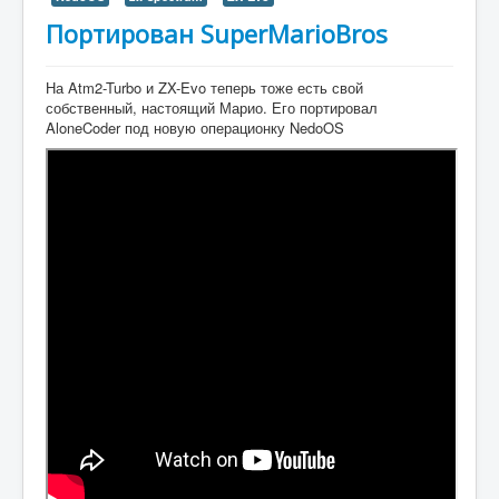
Портирован SuperMarioBros
На Atm2-Turbo и ZX-Evo теперь тоже есть свой
собственный, настоящий Марио. Его портировал
AloneCoder под новую операционку NedoOS