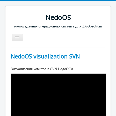
NedoOS
многозадачная операционная система для ZX-Spectrum
Включить/
выключить
навигацию
МАТЕРИАЛЫ
NedoOS visualization SVN
ПУБЛИКАЦИИ В СЕТИ
Визуализация комитов в SVN НедоОСи
СКАЧАТЬ
КОНТАКТЫ
Конкурс Твоя Игра 6
тест