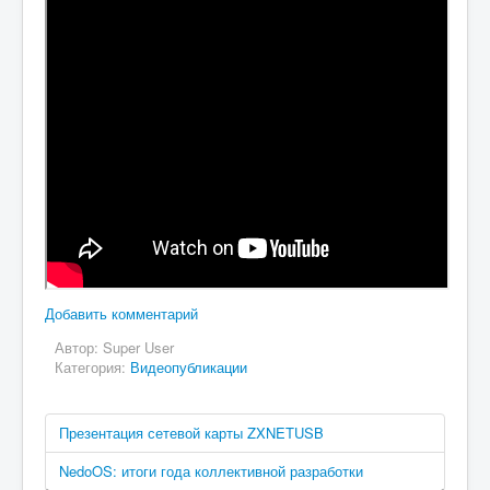
Добавить комментарий
Автор:
Super User
Категория:
Видеопубликации
Презентация сетевой карты ZXNETUSB
NedoOS: итоги года коллективной разработки