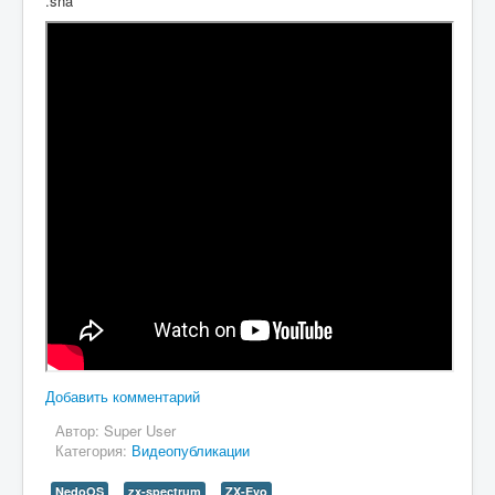
.sna
Добавить комментарий
Автор:
Super User
Категория:
Видеопубликации
NedoOS
zx-spectrum
ZX-Evo