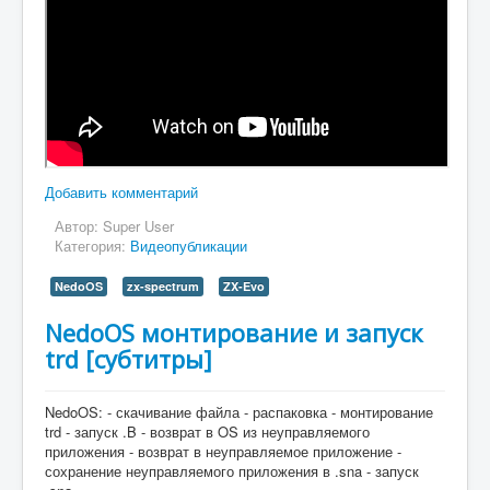
Добавить комментарий
Автор:
Super User
Категория:
Видеопубликации
NedoOS
zx-spectrum
ZX-Evo
NedoOS монтирование и запуск
trd [субтитры]
NedoOS: - скачивание файла - распаковка - монтирование
trd - запуск .B - возврат в OS из неуправляемого
приложения - возврат в неуправляемое приложение -
сохранение неуправляемого приложения в .sna - запуск